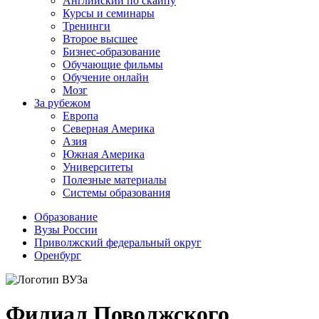
Английский по скайпу
Курсы и семинары
Тренинги
Второе высшее
Бизнес-образование
Обучающие фильмы
Обучение онлайн
Мозг
За рубежом
Европа
Северная Америка
Азия
Южная Америка
Университеты
Полезные материалы
Системы образования
Образование
Вузы России
Приволжский федеральный округ
Оренбург
Филиал Поволжского