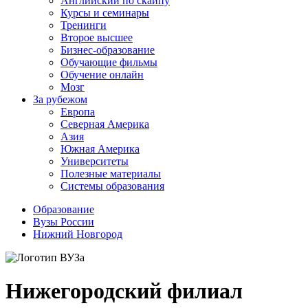
Английский по скайпу
Курсы и семинары
Тренинги
Второе высшее
Бизнес-образование
Обучающие фильмы
Обучение онлайн
Мозг
За рубежом
Европа
Северная Америка
Азия
Южная Америка
Университеты
Полезные материалы
Системы образования
Образование
Вузы России
Нижний Новгород
Нижегородский филиал