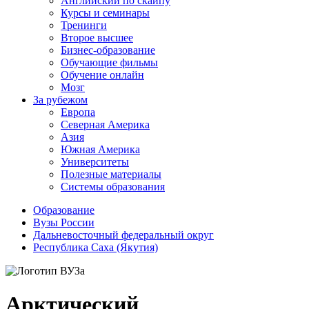
Английский по скайпу
Курсы и семинары
Тренинги
Второе высшее
Бизнес-образование
Обучающие фильмы
Обучение онлайн
Мозг
За рубежом
Европа
Северная Америка
Азия
Южная Америка
Университеты
Полезные материалы
Системы образования
Образование
Вузы России
Дальневосточный федеральный округ
Республика Саха (Якутия)
Арктический