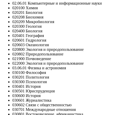
02.06.01 Компьютерные и информационные науки
020100 Химия
020201 Биология
020208 Биохимия
020209 Микробиология
020300 Геология
020400 Биология
020401 География
020601 Гидрология
020603 Океанология
020800 Экология и природопользование
020802 Природопользование
021900 Почвоведение
022000 Экология и природопользование
03.06.01 Физика и астрономия
030100 Философия
030201 Политология
030300 Психология
030401 История
030501 Юриспруденция
030600 История
030601 Журналистика
030602 Связи с общественностью
030701 Международные отношения
030801 Востоковедение, африканистика