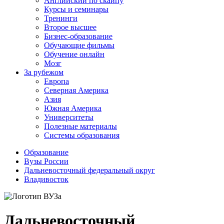
Английский по скайпу
Курсы и семинары
Тренинги
Второе высшее
Бизнес-образование
Обучающие фильмы
Обучение онлайн
Мозг
За рубежом
Европа
Северная Америка
Азия
Южная Америка
Университеты
Полезные материалы
Системы образования
Образование
Вузы России
Дальневосточный федеральный округ
Владивосток
Дальневосточный