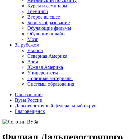
Английский по скайпу
Курсы и семинары
Тренинги
Второе высшее
Бизнес-образование
Обучающие фильмы
Обучение онлайн
Мозг
За рубежом
Европа
Северная Америка
Азия
Южная Америка
Университеты
Полезные материалы
Системы образования
Образование
Вузы России
Дальневосточный федеральный округ
Благовещенск
Филиал Дальневосточного