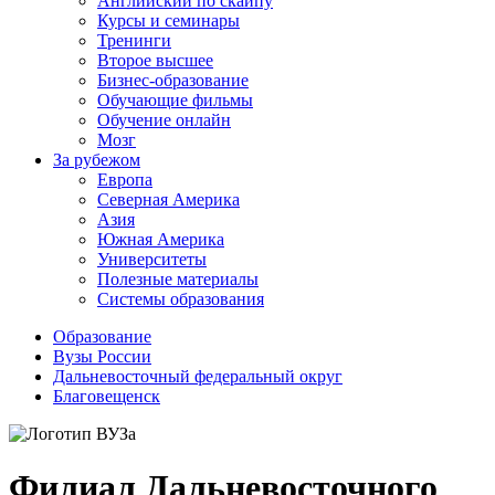
Английский по скайпу
Курсы и семинары
Тренинги
Второе высшее
Бизнес-образование
Обучающие фильмы
Обучение онлайн
Мозг
За рубежом
Европа
Северная Америка
Азия
Южная Америка
Университеты
Полезные материалы
Системы образования
Образование
Вузы России
Дальневосточный федеральный округ
Благовещенск
Филиал Дальневосточного