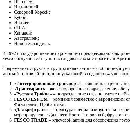
Шанхаем;
Индонезией;
Северной Кореей;
Кубой;
Индией;
США;
Канадой;
Австралией;
Новой Зеландией.
В 1992 г. государственное пароходство преобразовано в акцио
Fesco обслуживает научно-исследовательские проекты в Аркти
Современная структура группы включает в себя обширный уни
морской торговый порт, пропускающий в год около 4 млн тонн г
«Интегрированный транспорт»
– общий для группы ло
«Трансгарант»
– железнодорожное подразделение, обс
«Русская Тройка»
– подразделение создано вместе с «Р
FESCO ESF Ltd
. – компания совместно с европейским о
Финляндии, Прибалтики.
«Дальрефтранс
» – структура специализируется на рефр
морепродуктов с Дальнего Востока и овощей, фруктов из
FESCO TRADE
– ключевой актив для обеспечения грузо