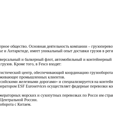
нерное общество. Основная деятельность компании – грузоперев
ке и Антарктиде, имеет уникальный опыт доставки грузов в ре
версальный и балкерный флот, автомобильный и контейнерный 
рузов. Кроме того, в Fesco входят:
гистический центр, обеспечивающий координацию грузооборот
луживающее промышленных клиентов.
оссийскими железными дорогами» и специализируется на контей
ператором ESF Euroservices осуществляет фидерные перевозки к
ижераторных морских и сухопутных перевозках по Росси им стр
 Центральной России.
оборота с Китаем.