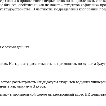
нтересована в привлечении специалистов по направлениям, соо
 бизнеса, обойтись никак не может – студентов «офисных» про
ах трудоустройства. В частности, подразделения корпорации пре
 с базами данных.
остью. На зарплату рассчитывать не приходится, но лучшим буд
 готова рассматривать кандидатуры студентов ведущих универси
ончить как минимум 3 курса.
аявку в произвольной форме на электронный адрес HR‑департам