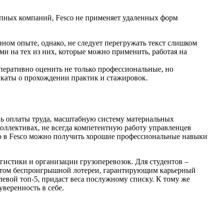
упных компаний, Fesco не применяет удаленных форм
ном опыте, однако, не следует перегружать текст слишком
и на тех из них, которые можно применить, работая на
перативно оценить не только профессиональные, но
икаты о прохождении практик и стажировок.
нь оплаты труда, масштабную систему материальных
оллективах, не всегда компетентную работу управленцев
что в Fesco можно получить хорошие профессиональные навыки
гистики и организации грузоперевозок. Для студентов –
илетом беспроигрышной лотереи, гарантирующим карьерный
левой топ-5, придаст веса послужному списку. К тому же
веренность в себе.