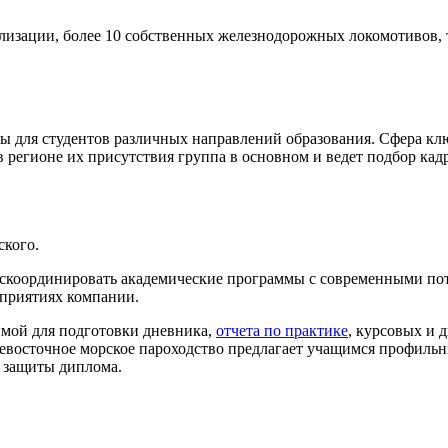
лизации, более 10 собственных железнодорожных локомотивов, 
ы для студентов различных направлений образования. Сфера клю
в регионе их присутствия группа в основном и ведет подбор кад
ского.
 скоординировать академические программы с современными пот
дприятиях компании.
мой для подготовки дневника,
отчета по практике
, курсовых и 
льневосточное морское пароходство предлагает учащимся профил
е защиты диплома.