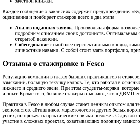
зачетной книжки.
Каждое сообщение о вакансиях содержит предупреждение: «Буд
оценивания и подбирает стажеров всего в два этапа:
Анализ поданных
заявок
. Произвольная форма позволяе
подробным описанием своих достоинств. Оптимальным буд
открытой вакансии.
Собеседование
с наиболее перспективными кандидатами. 
личностные навыки. С собой стоит взять портфолио, при
Отзывы о стажировке в Fesco
Репутацию компании в глазах бывших практикантов и стажеро
взысканий, большую текучку кадров. Те, кто работал в офисн
нижнего и среднего звена. При этом студенты-моряки, которы
и опыт. Кроме того, бывшие стажеры отмечают, что в ДВМП ес
Практика в Fesco в любом случае станет ценным опытом для те
экономистов, айтишников, маркетологов и других белых ворот
успех, но прокачать практические навыки поможет. С другой ст
участие в сложных проектах, охватывающих половину земного 