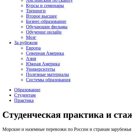
Английский по скайпу
Курсы и семинары
Тренинги
Второе высшее
Бизнес-образование
Обучающие фильмы
Обучение онлайн
Мозг
За рубежом
Европа
Северная Америка
Азия
Южная Америка
Университеты
Полезные материалы
Системы образования
Образование
Студентам
Практика
Студенческая практика и стаж
Морские и наземные перевозки по России и странам зарубежья