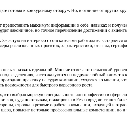
ьте готовы к конкурсному отбору». Но, в отличие от других кр
т предоставить максимум информации о себе, навыках и получен
ет лаконичное, но точное перечисление достижений с акцентам
Зачастую на интервью с соискателями работодатель старается о
меры реализованных проектов, характеристики, отзывы, сертиф
в нельзя назвать идеальной. Многие отмечают невысокий урове
ых подразделениях, часто жалуются на недружелюбный климат в к
е проходили практику на судах компании, сходятся во мнении, 
ть возможности для быстрого карьерного роста.
х, кто выбрал морскую специальность или профессию в сфере ло
ничков, судя по отзывам, стажировка в Fesco вряд ли станет б
ороны, строчка в резюме о работе в компании, входящей в отрас
шара, повысит не только профессиональные компетенции, но и у