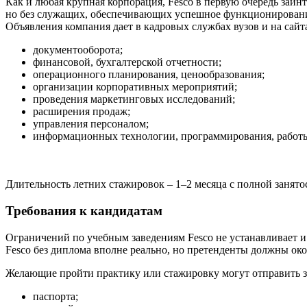
Как и любая крупная корпорация, Fesco в первую очередь заи
но без служащих, обеспечивающих успешное функционирование
Объявления компания дает в кадровых службах вузов и на сайт
документооборота;
финансовой, бухгалтерской отчетности;
операционного планирования, ценообразования;
организации корпоративных мероприятий;
проведения маркетинговых исследований;
расширения продаж;
управления персоналом;
информационных технологии, программирования, работы
Длительность летних стажировок – 1–2 месяца с полной занят
Требования к кандидатам
Ограничений по учебным заведениям Fesco не устанавливает и
Fesco без диплома вполне реально, но претенденты должны ок
Желающие пройти практику или стажировку могут отправить з
паспорта;