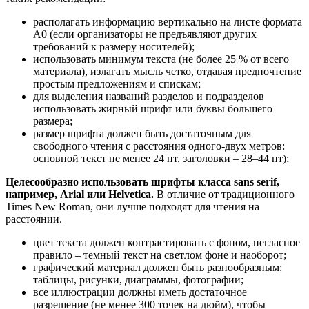
располагать информацию вертикально на листе формата
А0 (если организаторы не предъявляют других
требований к размеру носителей);
использовать минимум текста (не более 25 % от всего
материала), излагать мысль четко, отдавая предпочтение
простым предложениям и спискам;
для выделения названий разделов и подразделов
использовать жирный шрифт или буквы большего
размера;
размер шрифта должен быть достаточным для
свободного чтения с расстояния одного-двух метров:
основной текст не менее 24 пт, заголовки – 28–44 пт);
Целесообразно использовать шрифты класса sans serif,
например, Arial или Helvetica.
В отличие от традиционного
Times New Roman, они лучше подходят для чтения на
расстоянии.
цвет текста должен контрастировать с фоном, негласное
правило – темный текст на светлом фоне и наоборот;
графический материал должен быть разнообразным:
таблицы, рисунки, диаграммы, фотографии;
все иллюстрации должны иметь достаточное
разрешение (не менее 300 точек на дюйм), чтобы