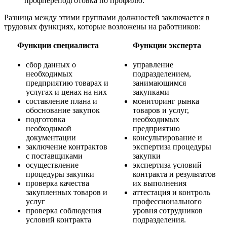
профпереподготовка по профилю.
Разница между этими группами должностей заключается в
трудовых функциях, которые возложены на работников:
Функции специалиста
Функции эксперта
сбор данных о
управление
необходимых
подразделением,
предприятию товарах и
занимающимся
услугах и ценах на них
закупками
составление плана и
мониторинг рынка
обоснование закупок
товаров и услуг,
подготовка
необходимых
необходимой
предприятию
документации
консультирование и
заключение контрактов
экспертиза процедуры
с поставщиками
закупки
осуществление
экспертиза условий
процедуры закупки
контракта и результатов
проверка качества
их выполнения
закупленных товаров и
аттестация и контроль
услуг
профессионального
проверка соблюдения
уровня сотрудников
условий контракта
подразделения.