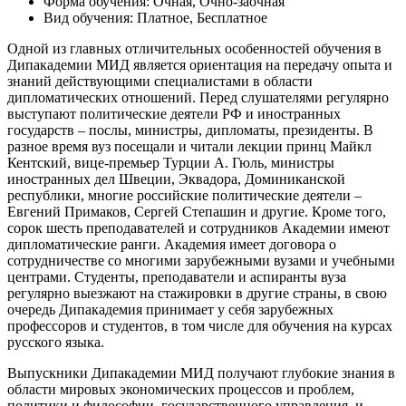
Форма обучения: Очная, Очно-заочная
Вид обучения: Платное, Бесплатное
Одной из главных отличительных особенностей обучения в
Дипакадемии МИД является ориентация на передачу опыта и
знаний действующими специалистами в области
дипломатических отношений. Перед слушателями регулярно
выступают политические деятели РФ и иностранных
государств – послы, министры, дипломаты, президенты. В
разное время вуз посещали и читали лекции принц Майкл
Кентский, вице-премьер Турции А. Гюль, министры
иностранных дел Швеции, Эквадора, Доминиканской
республики, многие российские политические деятели –
Евгений Примаков, Сергей Степашин и другие. Кроме того,
сорок шесть преподавателей и сотрудников Академии имеют
дипломатические ранги. Академия имеет договора о
сотрудничестве со многими зарубежными вузами и учебными
центрами. Студенты, преподаватели и аспиранты вуза
регулярно выезжают на стажировки в другие страны, в свою
очередь Дипакадемия принимает у себя зарубежных
профессоров и студентов, в том числе для обучения на курсах
русского языка.
Выпускники Дипакадемии МИД получают глубокие знания в
области мировых экономических процессов и проблем,
политики и философии, государственного управления, и