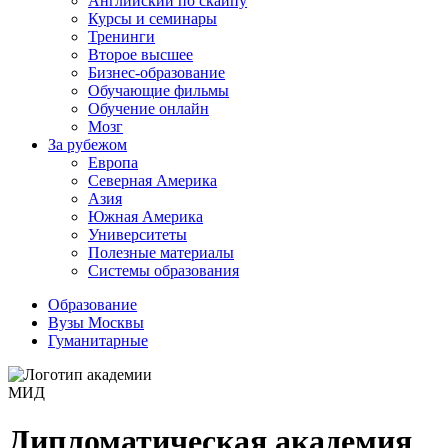
Английский по скайпу
Курсы и семинары
Тренинги
Второе высшее
Бизнес-образование
Обучающие фильмы
Обучение онлайн
Мозг
За рубежом
Европа
Северная Америка
Азия
Южная Америка
Университеты
Полезные материалы
Системы образования
Образование
Вузы Москвы
Гуманитарные
Дипломатическая академия