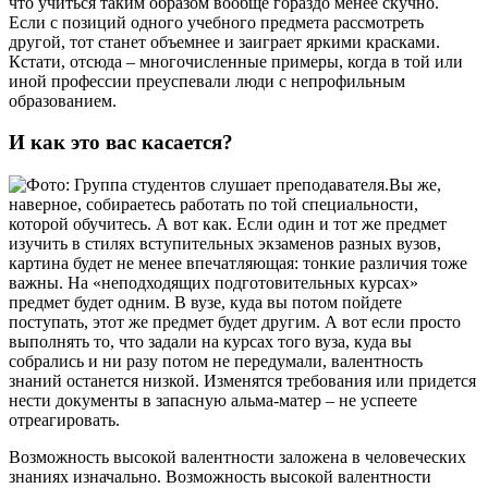
что учиться таким образом вообще гораздо менее скучно.
Если с позиций одного учебного предмета рассмотреть
другой, тот станет объемнее и заиграет яркими красками.
Кстати, отсюда – многочисленные примеры, когда в той или
иной профессии преуспевали люди с непрофильным
образованием.
И как это вас касается?
Вы же,
наверное, собираетесь работать по той специальности,
которой обучитесь. А вот как. Если один и тот же предмет
изучить в стилях вступительных экзаменов разных вузов,
картина будет не менее впечатляющая: тонкие различия тоже
важны. На «неподходящих подготовительных курсах»
предмет будет одним. В вузе, куда вы потом пойдете
поступать, этот же предмет будет другим. А вот если просто
выполнять то, что задали на курсах того вуза, куда вы
собрались и ни разу потом не передумали, валентность
знаний останется низкой. Изменятся требования или придется
нести документы в запасную альма-матер – не успеете
отреагировать.
Возможность высокой валентности заложена в человеческих
знаниях изначально. Возможность высокой валентности