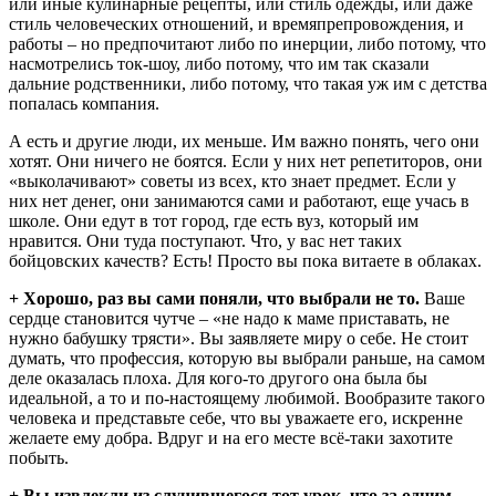
или иные кулинарные рецепты, или стиль одежды, или даже
стиль человеческих отношений, и времяпрепровождения, и
работы – но предпочитают либо по инерции, либо потому, что
насмотрелись ток-шоу, либо потому, что им так сказали
дальние родственники, либо потому, что такая уж им с детства
попалась компания.
А есть и другие люди, их меньше. Им важно понять, чего они
хотят. Они ничего не боятся. Если у них нет репетиторов, они
«выколачивают» советы из всех, кто знает предмет. Если у
них нет денег, они занимаются сами и работают, еще учась в
школе. Они едут в тот город, где есть вуз, который им
нравится. Они туда поступают. Что, у вас нет таких
бойцовских качеств? Есть! Просто вы пока витаете в облаках.
+ Хорошо, раз вы сами поняли, что выбрали не то.
Ваше
сердце становится чутче – «не надо к маме приставать, не
нужно бабушку трясти». Вы заявляете миру о себе. Не стоит
думать, что профессия, которую вы выбрали раньше, на самом
деле оказалась плоха. Для кого-то другого она была бы
идеальной, а то и по-настоящему любимой. Вообразите такого
человека и представьте себе, что вы уважаете его, искренне
желаете ему добра. Вдруг и на его месте всё-таки захотите
побыть.
+ Вы извлекли из случившегося тот урок, что за одним