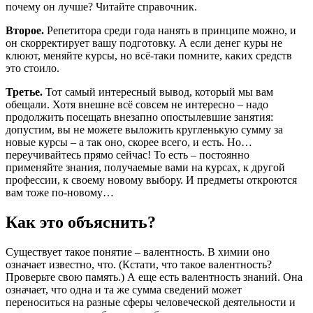
почему он лучше? Читайте справочник.
Второе.
Репетитора среди года нанять в принципе можно, и
он скорректирует вашу подготовку. А если денег куры не
клюют, меняйте курсы, но всё-таки помните, каких средств
это стоило.
Третье.
Тот самый интересный вывод, который мы вам
обещали. Хотя внешне всё совсем не интересно – надо
продолжить посещать внезапно опостылевшие занятия:
допустим, вы не можете выложить кругленькую сумму за
новые курсы – а так оно, скорее всего, и есть. Но…
переучивайтесь прямо сейчас! То есть – постоянно
применяйте знания, получаемые вами на курсах, к другой
профессии, к своему новому выбору. И предметы откроются
вам тоже по-новому…
Как это объяснить?
Существует такое понятие – валентность. В химии оно
означает известно, что. (Кстати, что такое валентность?
Проверьте свою память.) А еще есть валентность знаний. Она
означает, что одна и та же сумма сведений может
переноситься на разные сферы человеческой деятельности и