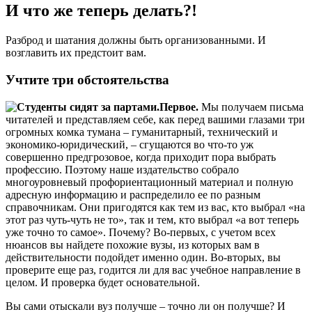
И что же теперь делать?!
Разброд и шатания должны быть организованными. И
возглавить их предстоит вам.
Учтите три обстоятельства
Первое.
Мы получаем письма
читателей и представляем себе, как перед вашими глазами три
огромных комка тумана – гуманитарный, технический и
экономико-юридический, – сгущаются во что-то уж
совершенно предгрозовое, когда приходит пора выбрать
профессию. Поэтому наше издательство собрало
многоуровневый профориентационный материал и полную
адресную информацию и распределило ее по разным
справочникам. Они пригодятся как тем из вас, кто выбрал «на
этот раз чуть-чуть не то», так и тем, кто выбрал «а вот теперь
уже точно то самое». Почему? Во-первых, с учетом всех
нюансов вы найдете похожие вузы, из которых вам в
действительности подойдет именно один. Во-вторых, вы
проверите еще раз, годится ли для вас учебное направление в
целом. И проверка будет основательной.
Вы сами отыскали вуз получше – точно ли он получше? И