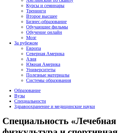
Английский по скайпу
Курсы и семинары
Тренинги
Второе высшее
Бизнес-образование
Обучающие фильмы
Обучение онлайн
Мозг
За рубежом
Европа
Северная Америка
Азия
Южная Америка
Университеты
Полезные материалы
Системы образования
Образование
Вузы
Специальности
Здравоохранение и медицинские науки
Специальность «Лечебная
физкультура и спортивная