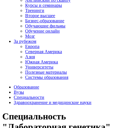
Английский по скайпу
Курсы и семинары
Тренинги
Второе высшее
Бизнес-образование
Обучающие фильмы
Обучение онлайн
Мозг
За рубежом
Европа
Северная Америка
Азия
Южная Америка
Университеты
Полезные материалы
Системы образования
Образование
Вузы
Специальности
Здравоохранение и медицинские науки
Специальность
"Лабораторная генетика"