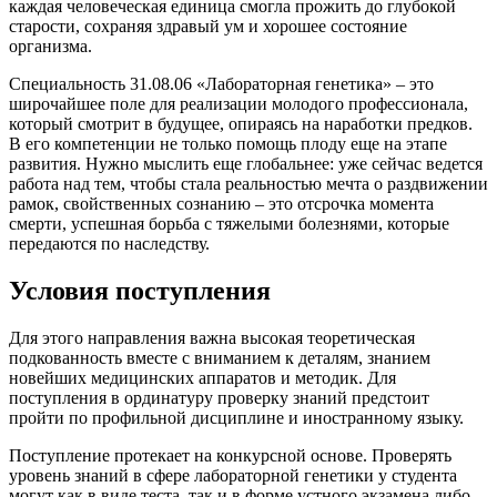
каждая человеческая единица смогла прожить до глубокой
старости, сохраняя здравый ум и хорошее состояние
организма.
Специальность 31.08.06 «Лабораторная генетика» – это
широчайшее поле для реализации молодого профессионала,
который смотрит в будущее, опираясь на наработки предков.
В его компетенции не только помощь плоду еще на этапе
развития. Нужно мыслить еще глобальнее: уже сейчас ведется
работа над тем, чтобы стала реальностью мечта о раздвижении
рамок, свойственных сознанию – это отсрочка момента
смерти, успешная борьба с тяжелыми болезнями, которые
передаются по наследству.
Условия поступления
Для этого направления важна высокая теоретическая
подкованность вместе с вниманием к деталям, знанием
новейших медицинских аппаратов и методик. Для
поступления в ординатуру проверку знаний предстоит
пройти по профильной дисциплине и иностранному языку.
Поступление протекает на конкурсной основе. Проверять
уровень знаний в сфере лабораторной генетики у студента
могут как в виде теста, так и в форме устного экзамена либо