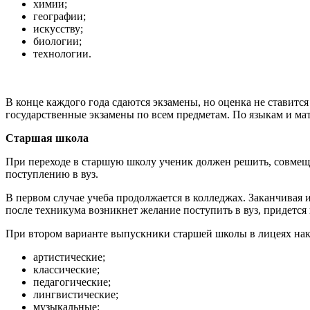
химии;
географии;
искусству;
биологии;
технологии.
В конце каждого года сдаются экзамены, но оценка не ставится
государственные экзамены по всем предметам. По языкам и ма
Старшая школа
При переходе в старшую школу ученик должен решить, совмеща
поступлению в вуз.
В первом случае учеба продолжается в колледжах. Заканчивая 
после техникума возникнет желание поступить в вуз, придетс
При втором варианте выпускники старшей школы в лицеях нак
артистические;
классические;
педагогические;
лингвистические;
музыкальные;