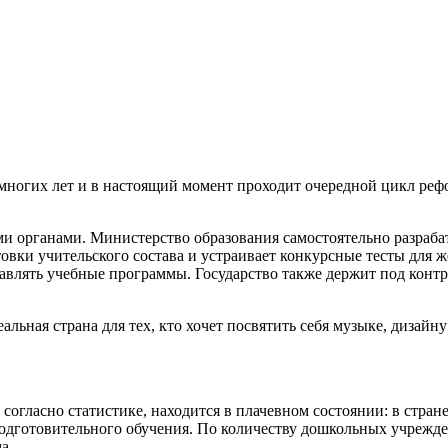
многих лет и в настоящий момент проходит очередной цикл рефо
ми органами. Министерство образования самостоятельно разраб
отовки учительского состава и устраивает конкурсные тесты для
авлять учебные программы. Государство также держит под контр
альная страна для тех, кто хочет посвятить себя музыке, дизайн
согласно статистике, находится в плачевном состоянии: в стране
одготовительного обучения. По количеству дошкольных учрежден
а.