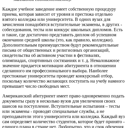
Каждое учебное заведение имеет собственную процедуру
приема, которая зависит от уровня и престижа отдельно
взятого колледжа или университета. В одних вузах для
зачисления понадобятся вступительные экзамены, в других -
собеседования, тесты или конкурс школьных дипломов. Есть
и такие, где достаточно представить диплом об успешном
окончании средней школы (это, как правило, колледжи).
Дополнительным преимуществом будут рекомендательные
письма от общественных и религиозных организаций,
свидетельства об активном участии в фестивалях,
олимпиадах, спортивных состязаниях и т. д. Немаловажное
значение придается мотивации абитуриента в отношении
сделанного им профессионального выбора. Наиболее
престижные университеты проводят конкурсный отбор,
поскольку количество желающих поступить на учебу намного
превышает число свободных мест.
Американский абитуриент имеет право одновременно подать
документы сразу в несколько вузов для увеличения своих
шансов на поступление. Вступительные испытания – тесты
или экзамены - проводят специальные службы, а не
преподаватели этого университета или колледжа. Каждый вуз
сам определяет количество студентов, которое будет принято -
единого плана в стране нет. Любопытно, что и срок обучения