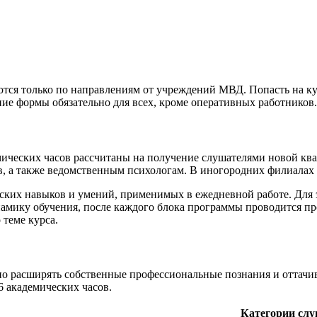
тся только по направлениям от учреждений МВД. Попасть на ку
ние формы обязательно для всех, кроме оперативных работников.
еских часов рассчитаны на получение слушателями новой квал
в, а также ведомственным психологам. В иногородних филиалах
ских навыков и умений, применимых в ежедневной работе. Для 
намику обучения, после каждого блока программы проводится пр
теме курса.
 расширять собственные профессиональные познания и оттачив
6 академических часов.
Категории сл