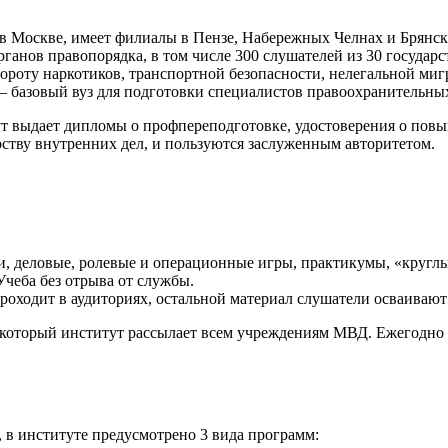
я в Москве, имеет филиалы в Пензе, Набережных Челнах и Брянс
органов правопорядка, в том числе 300 слушателей из 30 госуда
ороту наркотиков, транспортной безопасности, нелегальной миг
базовый вуз для подготовки специалистов правоохранительных
ут выдает дипломы о профпереподготовке, удостоверения о пов
ству внутренних дел, и пользуются заслуженным авторитетом.
и, деловые, ролевые и операционные игры, практикумы, «круглы
чеба без отрыва от службы.
оходит в аудиториях, остальной материал слушатели осваивают
который институт рассылает всем учреждениям МВД. Ежегодно н
 в институте предусмотрено 3 вида программ: