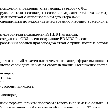
психологи управлений, отвечающих за работу с ЛС;
руководители, психиатры, психологи медсанчастей, а также со
диагностикой с использованием детектора лжи;
специалисты по медосвидетельствованию и военно-врачебной э
руководители подразделений НЦБ Интерпола;
сотрудники ОВД, военнослужащие ВВ МВД России;
работники органов правопорядка стран Африки, которые готовя
ют итоговый экзамен или зачет, защищают реферат, выполняют 
нстве своем даже не имеют своих названий. Исключение составл
нспорте;
тивах;
в;
 стороны психолога;
равопорядка.
чном формате, причем программ второго типа заметно больше. 
, а также водителей категории «B» для управления ТС со спецс