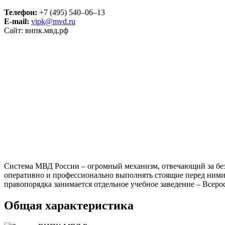
Телефон:
+7 (495) 540–06–13
E-mail:
vipk@mvd.ru
Сайт: випк.мвд.рф
Система МВД России – огромный механизм, отвечающий за без
оперативно и профессионально выполнять стоящие перед ними
правопорядка занимается отдельное учебное заведение – Все
Общая характеристика