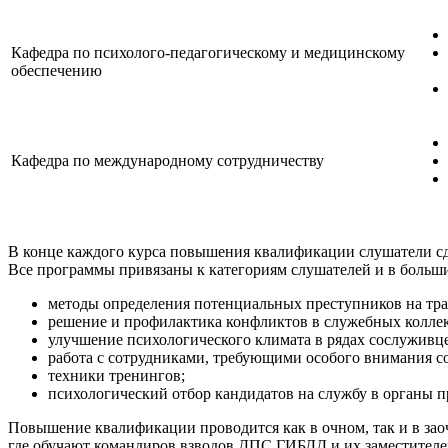
Кафедра по психолого-педагогическому и медицинскому
обеспечению
Кафедра по международному сотрудничеству
В конце каждого курса повышения квалификации слушатели сда
Все программы привязаны к категориям слушателей и в больши
методы определения потенциальных преступников на тра
решение и профилактика конфликтов в служебных коллек
улучшение психологического климата в рядах сослуживце
работа с сотрудниками, требующими особого внимания со
техники тренингов;
психологический отбор кандидатов на службу в органы п
Повышение квалификации проводится как в очном, так и в зао
где обучают командиров взводов ДПС ГИБДД и их заместителей