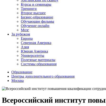
Английский по скайпу
Курсы и семинары
Тренинги
Второе высшее
Бизнес-образование
Обучающие фильмы
Обучение онлайн
Мозг
За рубежом
Европа
Северная Америка
Азия
Южная Америка
Университеты
Полезные материалы
Системы образования
Образование
Центры дополнительного образования
Москва
Всероссийский институт пов