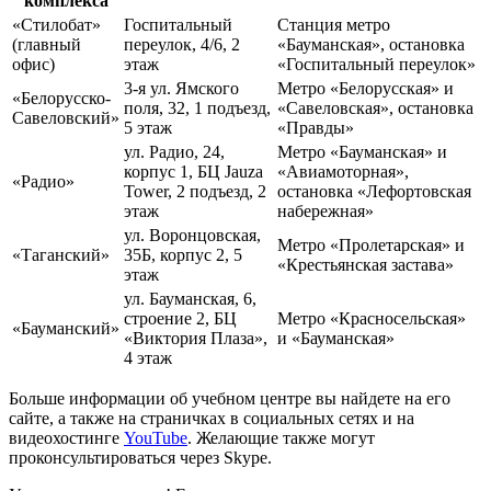
комплекса
«Стилобат»
Госпитальный
Станция метро
(главный
переулок, 4/6, 2
«Бауманская», остановка
офис)
этаж
«Госпитальный переулок»
3-я ул. Ямского
Метро «Белорусская» и
«Белорусско-
поля, 32, 1 подъезд,
«Савеловская», остановка
Савеловский»
5 этаж
«Правды»
ул. Радио, 24,
Метро «Бауманская» и
корпус 1, БЦ Jauza
«Авиамоторная»,
«Радио»
Tower, 2 подъезд, 2
остановка «Лефортовская
этаж
набережная»
ул. Воронцовская,
Метро «Пролетарская» и
«Таганский»
35Б, корпус 2, 5
«Крестьянская застава»
этаж
ул. Бауманская, 6,
строение 2, БЦ
Метро «Красносельская»
«Бауманский»
«Виктория Плаза»,
и «Бауманская»
4 этаж
Больше информации об учебном центре вы найдете на его
сайте, а также на страничках в социальных сетях и на
видеохостинге
YouTube
. Желающие также могут
проконсультироваться через Skype.