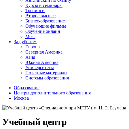
Английский по скайпу
Курсы и семинары
Тренинги
Второе высшее
Бизнес-образование
Обучающие фильмы
Обучение онлайн
Мозг
За рубежом
Европа
Северная Америка
Азия
Южная Америка
Университеты
Полезные материалы
Системы образования
Образование
Центры дополнительного образования
Москва
Учебный центр