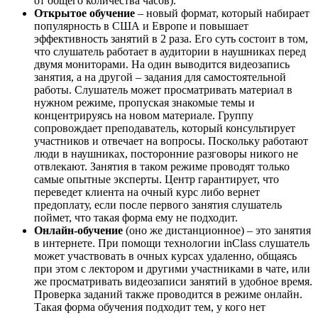
от общего количества часов).
Открытое обучение
– новый формат, который набирает
популярность в США и Европе и повышает
эффективность занятий в 2 раза. Его суть состоит в том,
что слушатель работает в аудитории в наушниках перед
двумя мониторами. На один выводится видеозапись
занятия, а на другой – задания для самостоятельной
работы. Слушатель может просматривать материал в
нужном режиме, пропуская знакомые темы и
концентрируясь на новом материале. Группу
сопровождает преподаватель, который консультирует
участников и отвечает на вопросы. Поскольку работают
люди в наушниках, посторонние разговоры никого не
отвлекают. Занятия в таком режиме проводят только
самые опытные эксперты. Центр гарантирует, что
переведет клиента на очный курс либо вернет
предоплату, если после первого занятия слушатель
поймет, что такая форма ему не подходит.
Онлайн-обучение
(оно же дистанционное) – это занятия
в интернете. При помощи технологии inClass слушатель
может участвовать в очных курсах удаленно, общаясь
при этом с лектором и другими участниками в чате, или
же просматривать видеозаписи занятий в удобное время.
Проверка заданий также проводится в режиме онлайн.
Такая форма обучения подходит тем, у кого нет