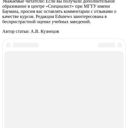
Уважаемые читатели! Если вы получали дополнительное
образование в центре «Специалист» при МГТУ имени
Баумана, просим вас оставлять комментарии с отзывами о
качестве курсов. Редакция Edunews заинтересована в
беспристрастной оценке учебных заведений.
Автор статьи:
А.В. Кузнецов
Отзывы и обсуждения
Центры дополнительного образования
Москва
Санкт-Петербург
Дистанционные
Екатеринбург
Реклама на сайте
Контактная информация
Пользовательское соглашение
О портале
© Edunews.ru