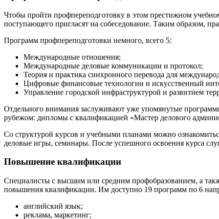
Чтобы пройти профпереподготовку в этом престижном учебном з
поступающего пригласят на собеседование. Таким образом, пра
Программ профпереподготовки немного, всего 5:
Международные отношения;
Международные деловые коммуникации и протокол;
Теория и практика синхронного перевода для междунаро
Цифровые финансовые технологии и искусственный инте
Управление городской инфраструктурой и развитием тер
Отдельного внимания заслуживают уже упомянутые программы 
рубежом: дипломы с квалификацией «Мастер делового админис
Со структурой курсов и учебными планами можно ознакомиться
деловые игры, семинары. После успешного освоения курса с
Повышение квалификации
Специалисты с высшим или средним профобразованием, а такж
повышения квалификации. Им доступно 19 программ по 6 нап
английский язык;
реклама, маркетинг;