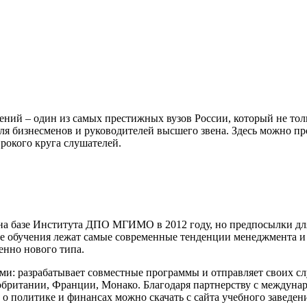
ий – один из самых престижных вузов России, который не толь
для бизнесменов и руководителей высшего звена. Здесь можно 
рокого круга слушателей.
а базе Института ДПО МГИМО в 2012 году, но предпосылки для
ве обучения лежат самые современные тенденции менеджмента и 
енно нового типа.
и: разрабатывает совместные программы и отправляет своих сл
кобритании, Франции, Монако. Благодаря партнерству с междун
о политике и финансах можно скачать с сайта учебного заведен