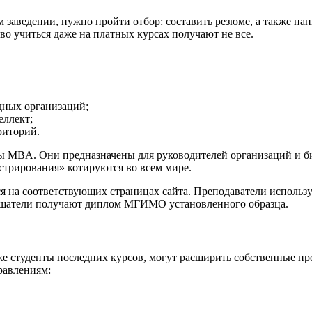
аведении, нужно пройти отбор: составить резюме, а также напис
во учиться даже на платных курсах получают не все.
дных организаций;
ллект;
риторий.
MBA. Они предназначены для руководителей организаций и биз
трирования» котируются во всем мире.
 на соответствующих страницах сайта. Преподаватели использу
лушатели получают диплом МГИМО установленного образца.
е студенты последних курсов, могут расширить собственные п
равлениям: