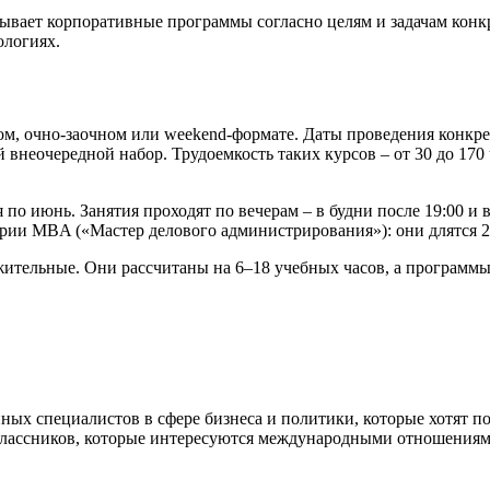
ывает корпоративные программы согласно целям и задачам конк
ологиях.
, очно-заочном или weekend-формате. Даты проведения конкре
 внеочередной набор. Трудоемкость таких курсов – от 30 до 1
по июнь. Занятия проходят по вечерам – в будни после 19:00 и в
ии MBA («Мастер делового администрирования»): они длятся 20 
ельные. Они рассчитаны на 6–18 учебных часов, а программы 
ых специалистов в сфере бизнеса и политики, которые хотят п
классников, которые интересуются международными отношениям