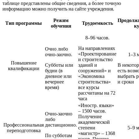
таблице представлены общие сведения, а более точную
информацию можно получить на сайте учреждения.
Режим
Продолж
Тип программы
Трудоемкость
обучения
к
8–96 часов.
На направлениях
Очно либо
«Проектирование
очно-заочно.
1–3 
и строительство
Повышение
Субботы или
зданий и
В некотор
квалификации
будни (в
сооружений» и
есть возм
дневное или
«Экономика
выбрать 
вечернее
строительства»
и сроки
время)
все курсы
рассчитаны на 72
часа
«Иностр. языки»
– 1500 часов.
Очно-заочно
Получение
либо
академической
Профессиональная
дистанционно.
степени
5–9 
переподготовка
«магистр» – 1368
По субботам
часов. Прочие –