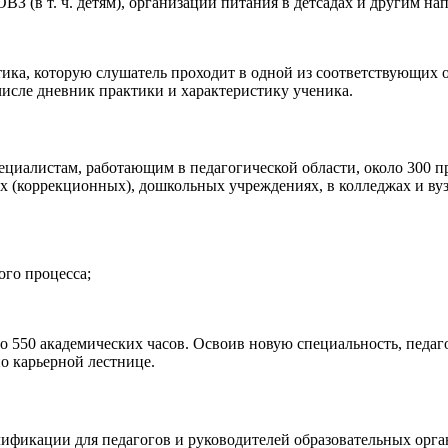
 (в т. ч. детям), организации питания в детсадах и другим на
ика, которую слушатель проходит в одной из соответствующих 
 числе дневник практики и характеристику ученика.
пециалистам, работающим в педагогической области, около 300
 (коррекционных), дошкольных учреждениях, в колледжах и вуз
ого процесса;
до 550 академических часов. Освоив новую специальность, педа
о карьерной лестнице.
ификации для педагогов и руководителей образовательных орган