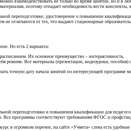
ожно взаимодействовать не только во время занятий, но и в лю
материалам, поэтому отпадает необходимость вести конспекты, 
ьной переподготовке, удостоверение о повышении квалификаци
ем не отличаются от тех, что выдают стационарные образовател
ое. Но есть 2 варианта:
 расписанием. Их основное преимущество – интерактивность.
себя режиме. Все материалы (презентации, видеоуроки, пособия) о
знать точную дату начала занятий по интересующей программе м
льной переподготовки и повышения квалификации для педагогов
го. Все программы соответствуют требованиям ФГОС и профстан
урс в огромном перечне, на сайте «Учмета» слева есть удобны