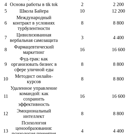
4
Основа работы в tik tok
2
2 200
5
Школа Байера
10
12 200
Международный
6
контракт в условиях
8
8 800
турбулентности
Цивилизованная
7
3
4 400
вербальная самозащита
Фармацевтический
8
16
16 600
маркетинг
Фуд-трак: как
9
организовать бизнес в
8
8 800
сфере уличной еды
Методист онлайн-
10
8
8 800
курсов
Удаленное управление
командой: как
11
16
16 600
сохранить
эффективность
Эмоциональный
12
8
8 800
интеллект
Психология
ценообразования:
13
4
4 400
психология принятия