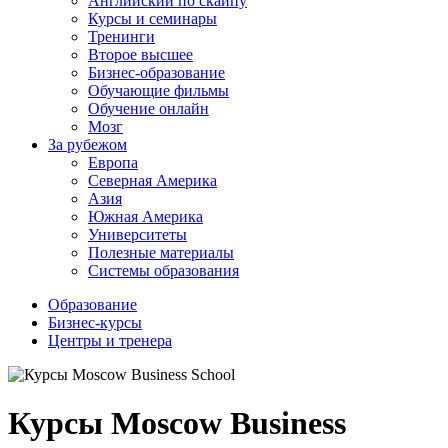
Английский по скайпу
Курсы и семинары
Тренинги
Второе высшее
Бизнес-образование
Обучающие фильмы
Обучение онлайн
Мозг
За рубежом
Европа
Северная Америка
Азия
Южная Америка
Университеты
Полезные материалы
Системы образования
Образование
Бизнес-курсы
Центры и тренера
Курсы Moscow Business