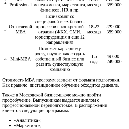
2
Professional
менеджмента, маркетинга,
месяца
359 000
финансов, HR и пр.
Познакомят со
спецификой всех бизнес-
Отраслевой
процессов в конкретной
18-22
279 000–
3
МВА
отрасли (ЖКХ, СМИ,
месяца
359 000
юриспруденция и еще 12
направления)
Поможет карьерному
росту, научит, как создать
1,5
49 000–
4
Mini-MBA
собственный бизнес или
года
249 000
развить существующую
компанию
Стоимость МВА программ зависит от формата подготовки.
Как правило, дистанционное обучение обходится дешевле.
Также в Московской бизнес-школе можно пройти
профобучение. Выпускникам выдается диплом о
профессиональной переподготовке. В распоряжении
клиентов следующие программы:
«Аналитика»;
«Маркетинг»;