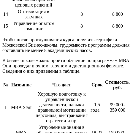
ценовых решений
Оптимизация в
14
8
8 800
закупках
Управление опытом
15
8
8 800
компании
Чтобы после прослушивания курса получить сертификат
Московской Бизнес-школы, трудоемкость программы должная
составлять не менее 8 академических часов.
В бизнес-школе можно пройти обучение по программам МВА.
Они проходят в очном, заочном и дистанционном формате.
Сведения о них приведены в таблице.
Стоимость,
№
Название
Что дает
Срок
руб.
Хорошую подготовку к
управленческой
деятельности, навыки
1,5
99 000–
1
MBA Start
правильной мотивации
года +
359 000
персонала, выстраивания
стратегии и пр.
Углубленные знания в
MBA
области стратегического
18-22
159 000–