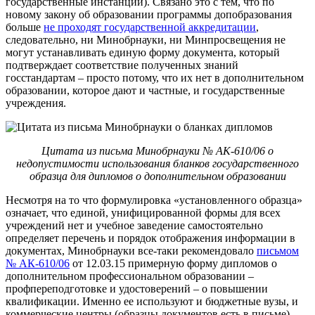
государственные инстанции). Связано это с тем, что по
новому закону об образовании программы допобразования
больше
не проходят государственной аккредитации
,
следовательно, ни Минобрнауки, ни Минпросвещения не
могут устанавливать единую форму документа, который
подтверждает соответствие полученных знаний
госстандартам – просто потому, что их нет в дополнительном
образовании, которое дают и частные, и государственные
учреждения.
Цитата из письма Минобрнауки № АК-610/06 о
недопустимости использования бланков государственного
образца для дипломов о дополнительном образовании
Несмотря на то что формулировка «установленного образца»
означает, что единой, унифицированной формы для всех
учреждений нет и учебное заведение самостоятельно
определяет перечень и порядок отображения информации в
документах, Минобрнауки все-таки рекомендовало
письмом
№ АК-610/06
от 12.03.15 примерную форму дипломов о
дополнительном профессиональном образовании –
профпереподготовке и удостоверений – о повышении
квалификации. Именно ее используют и бюджетные вузы, и
коммерческие центры (образцы документов есть в письме).